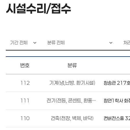
시설수리/접수
번호
분류
112
기계(냉,난방. 환기시설)
청송관 217
111
전기(전등, 콘센트, 환풍기)
청연1학사 화
110
건축(천장, 벽체, 바닥)
컨버전스홀 3