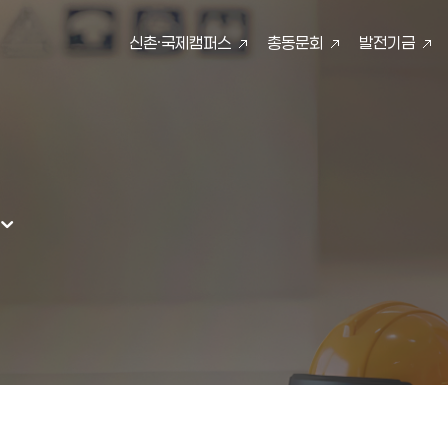
신촌·국제캠퍼스
총동문회
발전기금
검색