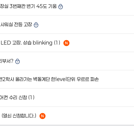
장실 3번째칸 변기 45도 기움
 샤워실 전등 고장
LED 고장. 상습 blinking
(1)
리부서?
연2학사 올라가는 벽돌계단 한level단위 우르르 파손
어컨 수리 신청
(1)
 (열쇠 신청합니다.)