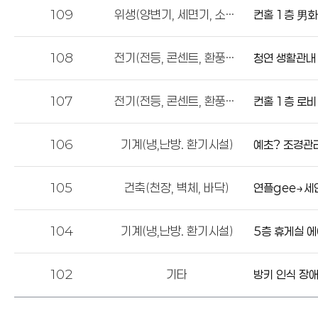
109
위생(양변기, 세면기, 소변기)
컨홀 1층 男화
108
전기(전등, 콘센트, 환풍기)
청연 생활관내
107
전기(전등, 콘센트, 환풍기)
컨홀 1층 로비 
106
기계(냉,난방. 환기시설)
예초? 조경관
105
건축(천장, 벽체, 바닥)
연플gee→세
104
기계(냉,난방. 환기시설)
5층 휴게실 에
102
기타
방키 인식 장애